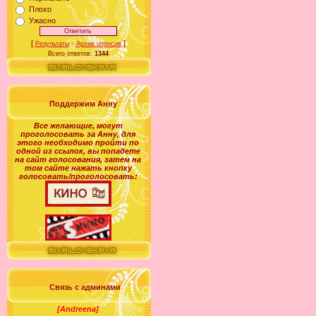
Плохо
Ужасно
[
·
]
Результаты
Архив опросов
Всего ответов:
1344
Поддержим Анну
Все желающие
,
могут
проголосовать за
Анну
, для
этого необходимо пройти по
одной из ссылок, вы попадете
на сайт голосования, затем на
том сайте нажать кнопку
голосовать/проголосовать:
Связь с админами
[Andreena]