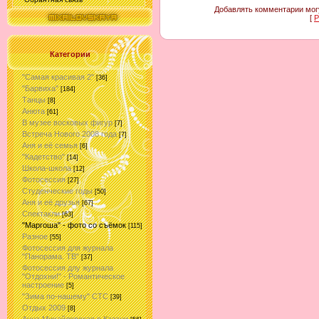
Добавлять комментарии могу
[
Р
Категории
"Самая красивая 2"
[36]
"Барвиха"
[184]
Танцы
[8]
Анюта
[61]
В музее восковых фигур
[7]
Встреча Нового 2008 года
[7]
Аня и её семья
[6]
"Кадетство"
[14]
Школа-школа
[12]
Фотосессия
[27]
Студенческие годы
[50]
Аня и её друзья
[67]
Спектакли
[63]
"Маргоша" - фото со съёмок
[115]
Разное
[55]
Фотосессия для журнала
"Панорама. ТВ"
[37]
Фотосессия длу журнала
"Отдохни!" - Романтическое
настроение
[5]
"Зима по-нашему" СТС
[39]
Отдых 2009
[8]