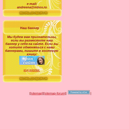
e-mail:
andreena@inbox.ru
Наш баннер
Мы будем вам признательны,
если вы разместите наш
баннер у себя на сайте. Если вы
хотите обменяться с нами
баннерами, пишите в гостевую
книгу:
код кнопки:
|
[sitemap]
|
[sitemap-forum]
|
|