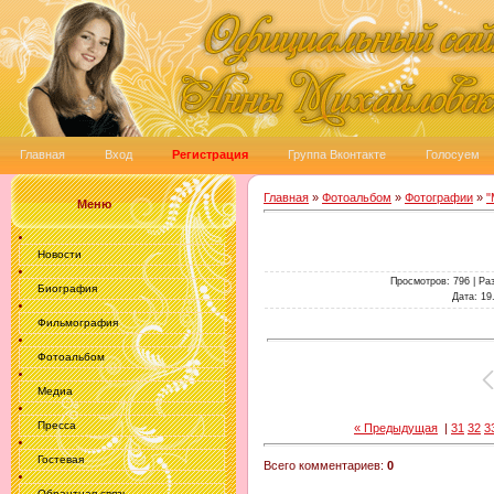
Главная
Вход
Регистрация
Группа Вконтакте
Голосуем
Главная
»
Фотоальбом
»
Фотографии
»
"
Меню
Новости
Просмотров
: 796 |
Ра
Биография
Дата
: 19
Фильмография
Фотоальбом
Медиа
Пресса
« Предыдущая
|
31
32
3
Гостевая
Всего комментариев
:
0
Обрантная связь