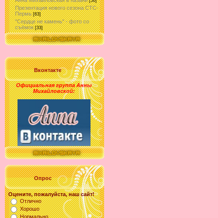
Анна Михайловская в Казани
[56]
Презентация нового сезона СТС-
Пермь
[63]
"Сердце не камень" - фото со
съёмок
[33]
Вконтакте
Официальная группа Анны
Михайловской
:
Опрос
Оцените, пожалуйста, наш сайт!
Отлично
Хорошо
Нормально