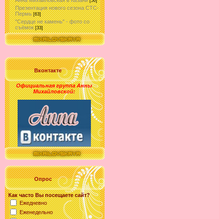
Анна Михайловская в Казани
[56]
Презентация нового сезона СТС-
Пермь
[63]
"Сердце не камень" - фото со
съёмок
[33]
Вконтакте
Официальная группа Анны
Михайловской
:
Опрос
Как часто Вы посещаете сайт?
Ежедневно
Еженедельно