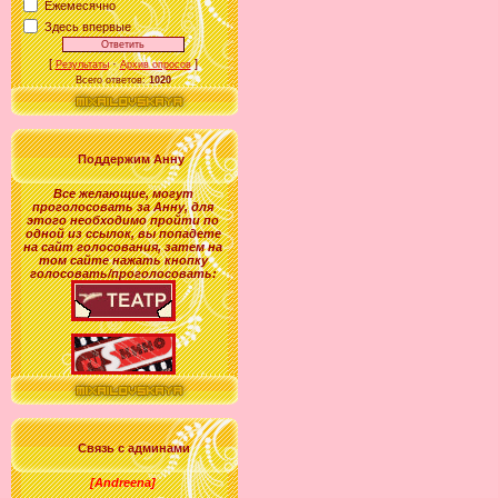
Ежемесячно
Здесь впервые
[
·
]
Результаты
Архив опросов
Всего ответов:
1020
Поддержим Анну
Все желающие
,
могут
проголосовать за
Анну
, для
этого необходимо пройти по
одной из ссылок, вы попадете
на сайт голосования, затем на
том сайте нажать кнопку
голосовать/проголосовать:
Связь с админами
[Andreena]