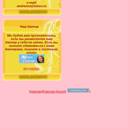
e-mail:
andreena@inbox.ru
Наш баннер
Мы будем вам признательны,
если вы разместите наш
баннер у себя на сайте. Если вы
хотите обменяться с нами
баннерами, пишите в гостевую
книгу:
код кнопки:
|
[sitemap]
|
[sitemap-forum]
|
|