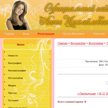
Главная
Вход
Регистрация
Группа Вконтакте
Голосуем
Главная
»
Фотоальбом
»
Фотографии
»
"
Меню
Новости
Просмотров
: 589 |
Ра
Биография
Дата
: 30
Фильмография
Фотоальбом
Медиа
Пресса
« Предыдущая
|
26
27
2
Гостевая
Всего комментариев
:
0
Обрантная связь