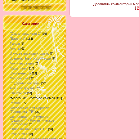
Добавлять комментарии могу
[
Р
Категории
"Самая красивая 2"
[36]
"Барвиха"
[184]
Танцы
[8]
Анюта
[61]
В музее восковых фигур
[7]
Встреча Нового 2008 года
[7]
Аня и её семья
[6]
"Кадетство"
[14]
Школа-школа
[12]
Фотосессия
[27]
Студенческие годы
[50]
Аня и её друзья
[67]
Спектакли
[63]
"Маргоша" - фото со съёмок
[115]
Разное
[55]
Фотосессия для журнала
"Панорама. ТВ"
[37]
Фотосессия длу журнала
"Отдохни!" - Романтическое
настроение
[5]
"Зима по-нашему" СТС
[39]
Отдых 2009
[8]