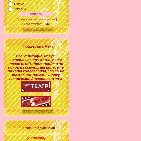
Плохо
Ужасно
[
·
]
Результаты
Архив опросов
Всего ответов:
1344
Поддержим Анну
Все желающие
,
могут
проголосовать за
Анну
, для
этого необходимо пройти по
одной из ссылок, вы попадете
на сайт голосования, затем на
том сайте нажать кнопку
голосовать/проголосовать:
Связь с админами
[Andreena]