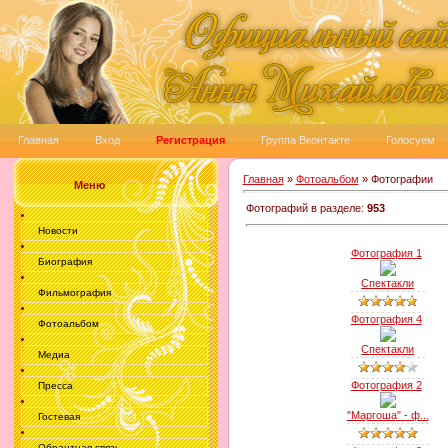
Главная
Вход
Регистрация
Группа Вконтакте
Голосуем
Главная
»
Фотоальбом
» Фотографии
Меню
Фотографий в разделе
:
953
Новости
Фотография 1
Биография
Спектакли
Фильмография
Фотография 4
Фотоальбом
Спектакли
Медиа
Фотография 2
Пресса
"Маргоша" - ф...
Гостевая
Обрантная связь