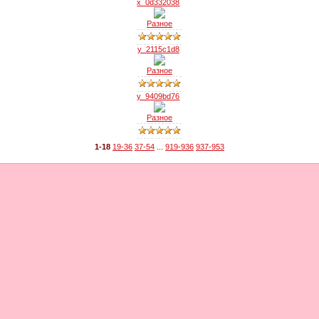
x_0d332038
Разное
y_2115c1d8
Разное
y_9409bd76
Разное
1-18
19-36
37-54
...
919-936
937-953