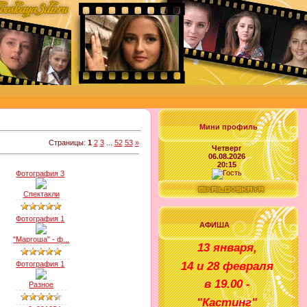
Мини профиль
Страницы
:
1
2
3
...
52
53
»
Четверг
06.08.2026
20:15
Фотография 3
Спектакли
Фотография 1
АФИША
"Маргоша" - ф...
1
3 января
,
14 и 28 февраля
Фотография 1
в
1
9
.00 -
Разное
"
Кастинг
"