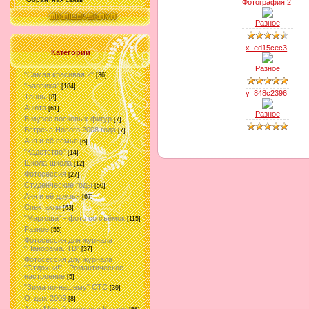
Фотография 2
Разное
x_ed15cec3
Категории
Разное
"Самая красивая 2"
[36]
"Барвиха"
[184]
y_848c2396
Танцы
[8]
Анюта
[61]
Разное
В музее восковых фигур
[7]
Встреча Нового 2008 года
[7]
Аня и её семья
[6]
"Кадетство"
[14]
Школа-школа
[12]
Фотосессия
[27]
Студенческие годы
[50]
Аня и её друзья
[67]
Спектакли
[63]
"Маргоша" - фото со съёмок
[115]
Разное
[55]
Фотосессия для журнала
"Панорама. ТВ"
[37]
Фотосессия длу журнала
"Отдохни!" - Романтическое
настроение
[5]
"Зима по-нашему" СТС
[39]
Отдых 2009
[8]