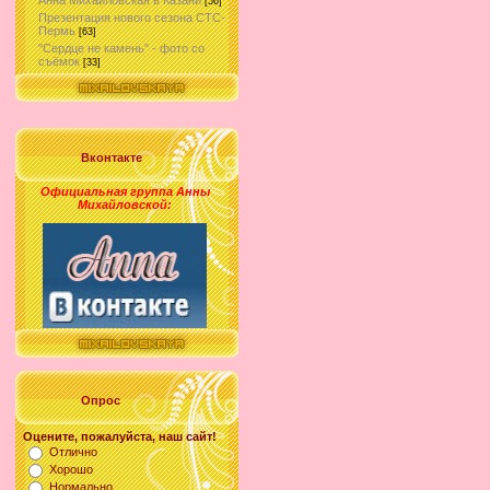
Анна Михайловская в Казани
[56]
Презентация нового сезона СТС-
Пермь
[63]
"Сердце не камень" - фото со
съёмок
[33]
Вконтакте
Официальная группа Анны
Михайловской
:
Опрос
Оцените, пожалуйста, наш сайт!
Отлично
Хорошо
Нормально