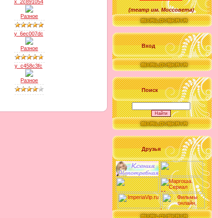
x_2c891054
(
театр им. Моссовета
)
Разное
y_6ec007dc
Вход
Разное
y_c458c3fc
Разное
Поиск
Друзья