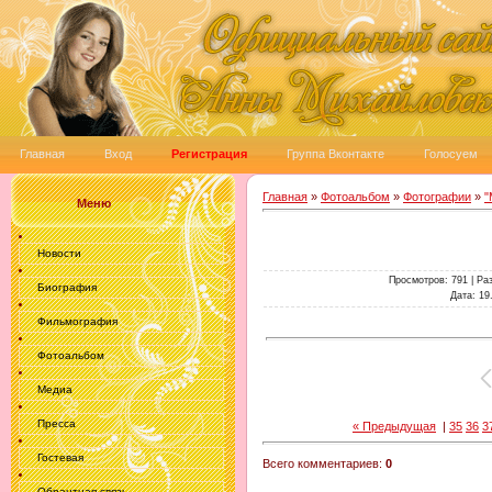
Главная
Вход
Регистрация
Группа Вконтакте
Голосуем
Главная
»
Фотоальбом
»
Фотографии
»
"
Меню
Новости
Просмотров
: 791 |
Ра
Биография
Дата
: 19
Фильмография
Фотоальбом
Медиа
Пресса
« Предыдущая
|
35
36
3
Гостевая
Всего комментариев
:
0
Обрантная связь