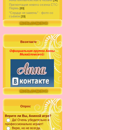
Анна Михайловская в Казани
[56]
Презентация нового сезона СТС-
Пермь
[63]
"Сердце не камень" - фото со
съёмок
[33]
Вконтакте
Официальная группа Анны
Михайловской
:
Опрос
Верите ли Вы, Аниной игре?
Да! Очень убедительно и
профессионально играет!
Верю, но не всегда.