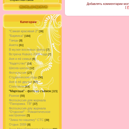
Добавлять комментарии могу
[
Р
Категории
"Самая красивая 2"
[36]
"Барвиха"
[184]
Танцы
[8]
Анюта
[61]
В музее восковых фигур
[7]
Встреча Нового 2008 года
[7]
Аня и её семья
[6]
"Кадетство"
[14]
Школа-школа
[12]
Фотосессия
[27]
Студенческие годы
[50]
Аня и её друзья
[67]
Спектакли
[63]
"Маргоша" - фото со съёмок
[115]
Разное
[55]
Фотосессия для журнала
"Панорама. ТВ"
[37]
Фотосессия длу журнала
"Отдохни!" - Романтическое
настроение
[5]
"Зима по-нашему" СТС
[39]
Отдых 2009
[8]