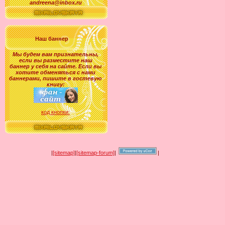
andreena@inbox.ru
Наш баннер
Мы будем вам признательны,
если вы разместите наш
баннер у себя на сайте. Если вы
хотите обменяться с нами
баннерами, пишите в гостевую
книгу:
код кнопки:
|
[sitemap]
|
[sitemap-forum]
|
|