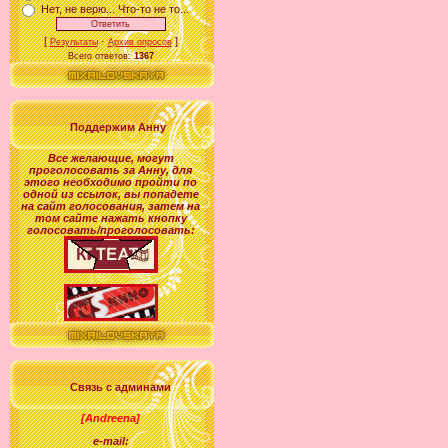
Нет, не верю... Что-то не то...
[
·
]
Результаты
Архив опросов
Всего ответов:
1367
Поддержим Анну
Все желающие
,
могут
проголосовать за
Анну
, для
этого необходимо пройти по
одной из ссылок, вы попадете
на сайт голосования, затем на
том сайте нажать кнопку
голосовать/проголосовать:
Связь с админами
[Andreena]
e-mail: