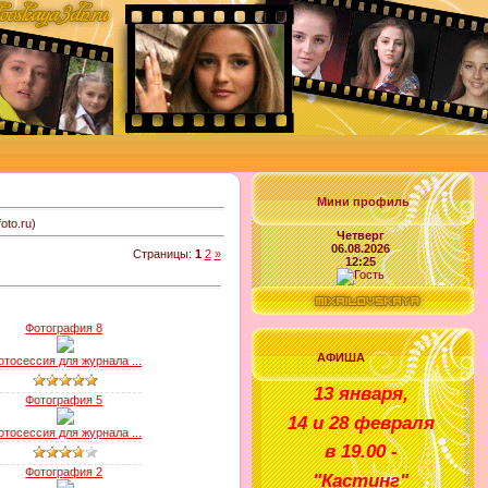
Мини профиль
to.ru)
Четверг
06.08.2026
Страницы
:
1
2
»
12:25
Фотография 8
АФИША
отосессия для журнала ...
1
3 января
,
Фотография 5
14 и 28 февраля
отосессия для журнала ...
в
1
9
.00 -
Фотография 2
"
Кастинг
"