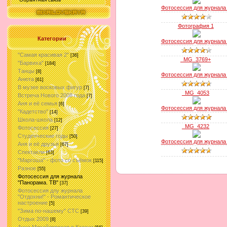
Фотосессия для журнала .
Фотография 1
Категории
Фотосессия для журнала .
"Самая красивая 2"
[36]
_MG_3769+
"Барвиха"
[184]
Танцы
[8]
Фотосессия для журнала .
Анюта
[61]
В музее восковых фигур
[7]
_MG_4053
Встреча Нового 2008 года
[7]
Аня и её семья
[6]
Фотосессия для журнала .
"Кадетство"
[14]
Школа-школа
[12]
_MG_4232
Фотосессия
[27]
Студенческие годы
[50]
Фотосессия для журнала .
Аня и её друзья
[67]
Спектакли
[63]
"Маргоша" - фото со съёмок
[115]
Разное
[55]
Фотосессия для журнала
"Панорама. ТВ"
[37]
Фотосессия длу журнала
"Отдохни!" - Романтическое
настроение
[5]
"Зима по-нашему" СТС
[39]
Отдых 2009
[8]