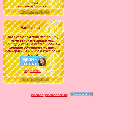
e-mail:
andreena@inbox.ru
Наш баннер
Мы будем вам признательны,
если вы разместите наш
баннер у себя на сайте. Если вы
хотите обменяться с нами
баннерами, пишите в гостевую
книгу:
код кнопки:
|
[sitemap]
|
[sitemap-forum]
|
|