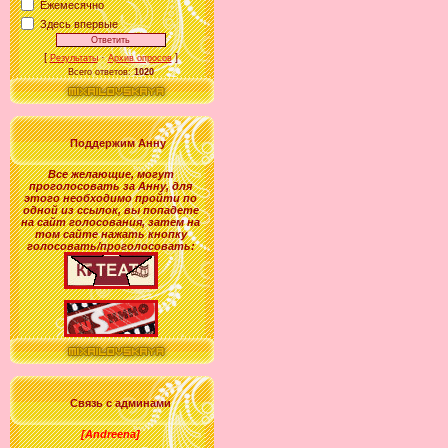
Ежемесячно
Здесь впервые
[
·
]
Результаты
Архив опросов
Всего ответов:
1020
Поддержим Анну
Все желающие
,
могут
проголосовать за
Анну
, для
этого необходимо пройти по
одной из ссылок, вы попадете
на сайт голосования, затем на
том сайте нажать кнопку
голосовать/проголосовать:
Связь с админами
[Andreena]