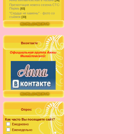
Анна Михайловская в Казани
[56]
Презентация нового сезона СТС-
Пермь
[63]
"Сердце не камень" - фото со
съёмок
[33]
Вконтакте
Официальная группа Анны
Михайловской
:
Опрос
Как часто Вы посещаете сайт?
Ежедневно
Еженедельно