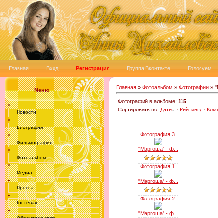
Главная
Вход
Регистрация
Группа Вконтакте
Голосуем
Главная
»
Фотоальбом
»
Фотографии
» "
Меню
Фотографий в альбоме
:
115
Сортировать по
:
Дате
·
Рейтингу
·
Ком
Новости
Биография
Фотография 3
Фильмография
"Маргоша" - ф...
Фотоальбом
Фотография 1
Медиа
"Маргоша" - ф...
Пресса
Фотография 2
Гостевая
"Маргоша" - ф...
Обрантная связь