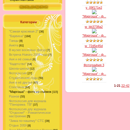
y_09f171e2
"Маргоша" - ф...
Категории
w_bb3738a2
"Самая красивая 2"
[36]
"Маргоша" - ф...
"Барвиха"
[184]
Танцы
[8]
Анюта
w_72d5e45d
[61]
В музее восковых фигур
[7]
"Маргоша" - ф...
Встреча Нового 2008 года
[7]
Аня и её семья
[6]
"Кадетство"
[14]
Фотография 3
Школа-школа
[12]
Фотосессия
"Маргоша" - ф...
[27]
Студенческие годы
[50]
Аня и её друзья
[67]
1-21
22-42
Спектакли
[63]
"Маргоша" - фото со съёмок
[115]
Разное
[55]
Фотосессия для журнала
"Панорама. ТВ"
[37]
Фотосессия длу журнала
"Отдохни!" - Романтическое
настроение
[5]
"Зима по-нашему" СТС
[39]
Отдых 2009
[8]