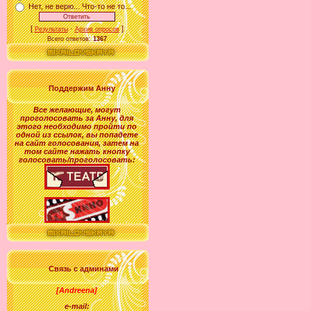
Нет, не верю... Что-то не то...
[
·
]
Результаты
Архив опросов
Всего ответов:
1367
Поддержим Анну
Все желающие
,
могут
проголосовать за
Анну
, для
этого необходимо пройти по
одной из ссылок, вы попадете
на сайт голосования, затем на
том сайте нажать кнопку
голосовать/проголосовать:
Связь с админами
[Andreena]
e-mail: