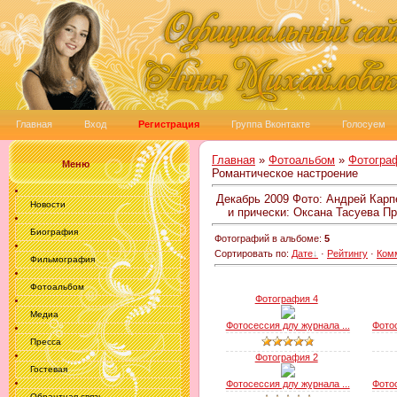
Главная
Вход
Регистрация
Группа Вконтакте
Голосуем
Главная
»
Фотоальбом
»
Фотогра
Меню
Романтическое настроение
Декабрь 2009 Фото: Андрей Карпе
Новости
и прически: Оксана Тасуева П
Биография
Фотографий в альбоме
:
5
Сортировать по
:
Дате
·
Рейтингу
·
Ком
Фильмография
Фотоальбом
Фотография 4
Медиа
Фотосессия длу журнала ...
Фотос
Пресса
Фотография 2
Гостевая
Фотосессия длу журнала ...
Фотос
Обрантная связь