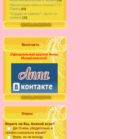
Анна Михайловская в Казани
[56]
Презентация нового сезона СТС-
Пермь
[63]
"Сердце не камень" - фото со
съёмок
[33]
Вконтакте
Официальная группа Анны
Михайловской
:
Опрос
Верите ли Вы, Аниной игре?
Да! Очень убедительно и
профессионально играет!
Верю, но не всегда.