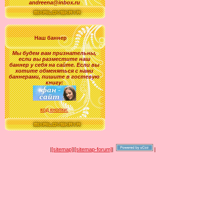
andreena@inbox.ru
Наш баннер
Мы будем вам признательны,
если вы разместите наш
баннер у себя на сайте. Если вы
хотите обменяться с нами
баннерами, пишите в гостевую
книгу:
код кнопки:
|
[sitemap]
|
[sitemap-forum]
|
|