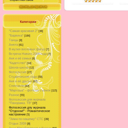
Категории
"Самая красивая 2"
[36]
"Барвиха"
[184]
Танцы
[8]
Анюта
[61]
В музее восковых фигур
[7]
Встреча Нового 2008 года
[7]
Аня и её семья
[6]
"Кадетство"
[14]
Школа-школа
[12]
Фотосессия
[27]
Студенческие годы
[50]
Аня и её друзья
[67]
Спектакли
[63]
"Маргоша" - фото со съёмок
[115]
Разное
[55]
Фотосессия для журнала
"Панорама. ТВ"
[37]
Фотосессия длу журнала
"Отдохни!" - Романтическое
настроение
[5]
"Зима по-нашему" СТС
[39]
Отдых 2009
[8]