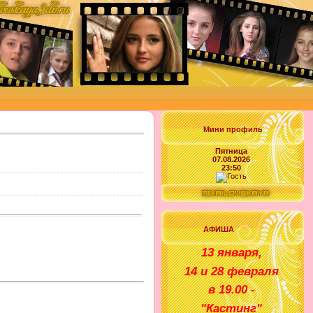
Мини профиль
Пятница
07.08.2026
23:50
АФИША
1
3 января
,
14 и 28 февраля
в
1
9
.00 -
"
Кастинг
"