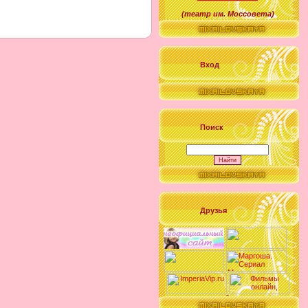
(
театр им. Моссовета
)
Вход
Поиск
Друзья