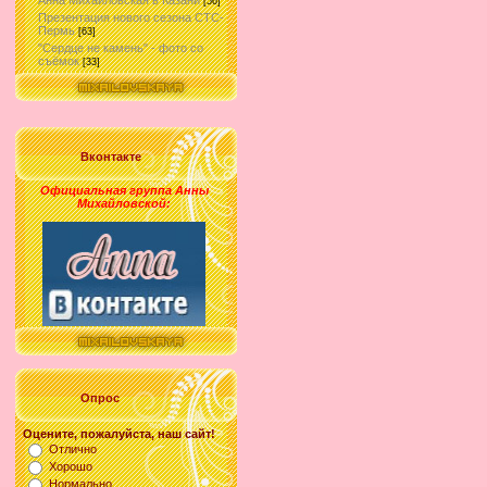
Анна Михайловская в Казани
[56]
Презентация нового сезона СТС-
Пермь
[63]
"Сердце не камень" - фото со
съёмок
[33]
Вконтакте
Официальная группа Анны
Михайловской
:
Опрос
Оцените, пожалуйста, наш сайт!
Отлично
Хорошо
Нормально