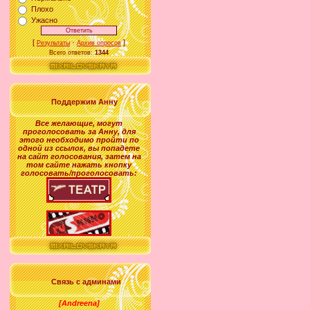
Плохо
Ужасно
[
·
]
Результаты
Архив опросов
Всего ответов:
1344
Поддержим Анну
Все желающие
,
могут
проголосовать за
Анну
, для
этого необходимо пройти по
одной из ссылок, вы попадете
на сайт голосования, затем на
том сайте нажать кнопку
голосовать/проголосовать:
Связь с админами
[Andreena]