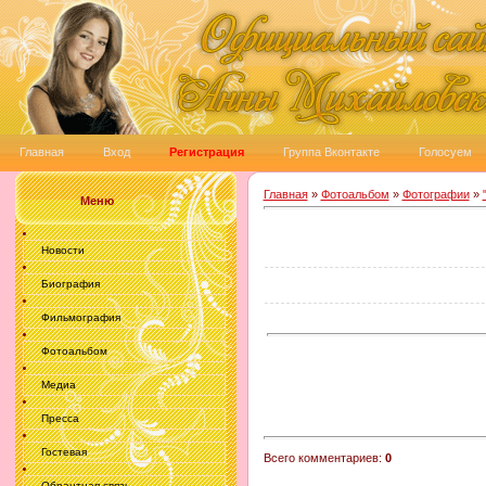
Главная
Вход
Регистрация
Группа Вконтакте
Голосуем
Главная
»
Фотоальбом
»
Фотографии
»
Меню
Новости
Биография
Фильмография
Фотоальбом
Медиа
Пресса
Гостевая
Всего комментариев
:
0
Обрантная связь