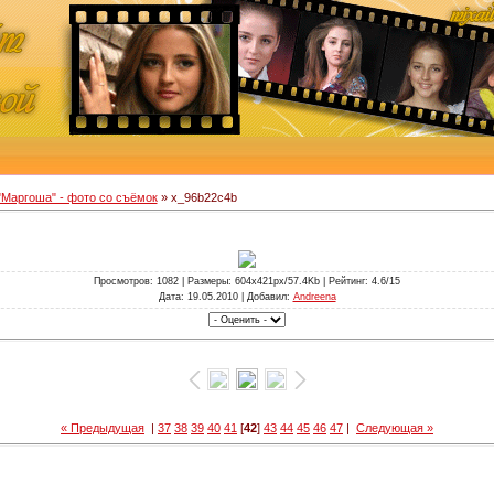
"Маргоша" - фото со съёмок
» x_96b22c4b
Просмотров
: 1082 |
Размеры
: 604x421px/57.4Kb |
Рейтинг
: 4.6/15
Дата
: 19.05.2010 |
Добавил
:
Andreena
« Предыдущая
|
37
38
39
40
41
[
42
]
43
44
45
46
47
|
Следующая »