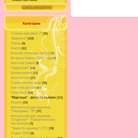
Категории
"Самая красивая 2"
[36]
"Барвиха"
[184]
Танцы
[8]
Анюта
[61]
В музее восковых фигур
[7]
Встреча Нового 2008 года
[7]
Аня и её семья
[6]
"Кадетство"
[14]
Школа-школа
[12]
Фотосессия
[27]
Студенческие годы
[50]
Аня и её друзья
[67]
Спектакли
[63]
"Маргоша" - фото со съёмок
[115]
Разное
[55]
Фотосессия для журнала
"Панорама. ТВ"
[37]
Фотосессия длу журнала
"Отдохни!" - Романтическое
настроение
[5]
"Зима по-нашему" СТС
[39]
Отдых 2009
[8]