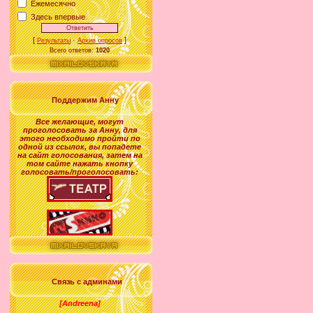
Ежемесячно
Здесь впервые
[
·
]
Результаты
Архив опросов
Всего ответов:
1020
Поддержим Анну
Все желающие
,
могут
проголосовать за
Анну
, для
этого необходимо пройти по
одной из ссылок, вы попадете
на сайт голосования, затем на
том сайте нажать кнопку
голосовать/проголосовать:
Связь с админами
[Andreena]