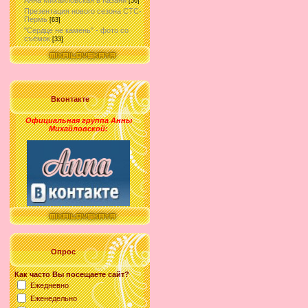
Анна Михайловская в Казани
[56]
Презентация нового сезона СТС-
Пермь
[63]
"Сердце не камень" - фото со
съёмок
[33]
Вконтакте
Официальная группа Анны
Михайловской
:
Опрос
Как часто Вы посещаете сайт?
Ежедневно
Еженедельно