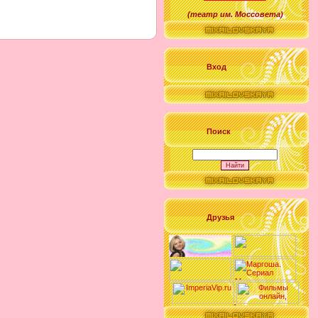
(
театр им. Моссовета
)
Вход
Поиск
Друзья