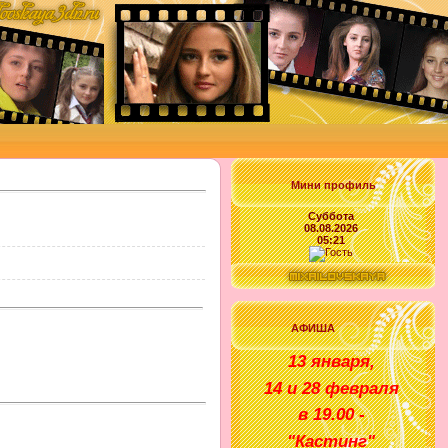
Мини профиль
Суббота
08.08.2026
05:21
АФИША
1
3 января
,
14 и 28 февраля
в
1
9
.00 -
"
Кастинг
"