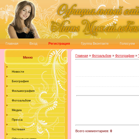
Главная
Вход
Регистрация
Группа Вконтакте
Голосуем
Главная
»
Фотоальбом
»
Фотографии
»
Меню
Новости
Биография
Фильмография
Фотоальбом
Медиа
Пресса
Гостевая
Всего комментариев
:
0
Обрантная связь