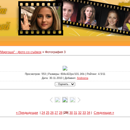
"Маргоша" - фото со съёмок
» Фотография 3
Просмотров
: 553 |
Размеры
: 604x422px/101.1Kb |
Рейтинг
: 4.5/11
Дата
: 30.11.2010 |
Добавил
:
Andreena
« Предыдущая
|
24
25
26
27
28
[
29
]
30
31
32
33
34
|
Следующая »