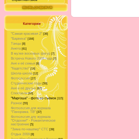
Категории
"Самая красивая 2"
[36]
"Барвиха"
[184]
Танцы
[8]
Анюта
[61]
В музее восковых фигур
[7]
Встреча Нового 2008 года
[7]
Аня и её семья
[6]
"Кадетство"
[14]
Школа-школа
[12]
Фотосессия
[27]
Студенческие годы
[50]
Аня и её друзья
[67]
Спектакли
[63]
"Маргоша" - фото со съёмок
[115]
Разное
[55]
Фотосессия для журнала
"Панорама. ТВ"
[37]
Фотосессия длу журнала
"Отдохни!" - Романтическое
настроение
[5]
"Зима по-нашему" СТС
[39]
Отдых 2009
[8]