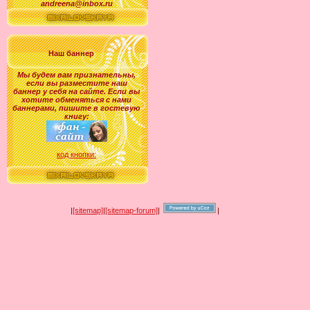
andreena@inbox.ru
Наш баннер
Мы будем вам признательны,
если вы разместите наш
баннер у себя на сайте. Если вы
хотите обменяться с нами
баннерами, пишите в гостевую
книгу:
код кнопки:
|
[sitemap]
|
[sitemap-forum]
|
|