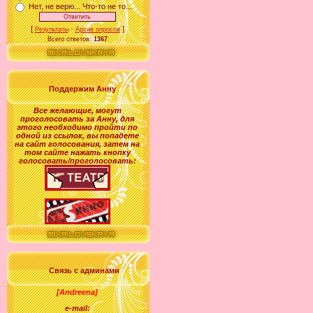
Нет, не верю... Что-то не то...
[
·
]
Результаты
Архив опросов
Всего ответов:
1367
Поддержим Анну
Все желающие
,
могут
проголосовать за
Анну
, для
этого необходимо пройти по
одной из ссылок, вы попадете
на сайт голосования, затем на
том сайте нажать кнопку
голосовать/проголосовать:
Связь с админами
[Andreena]
e-mail: