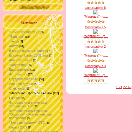
Фотография 8
"Маргоша" - ф...
Категории
Фотография 5
"Самая красивая 2"
[36]
"Маргоша" - ф...
"Барвиха"
[184]
Танцы
[8]
Анюта
Фотография 2
[61]
В музее восковых фигур
[7]
"Маргоша" - ф...
Встреча Нового 2008 года
[7]
Аня и её семья
[6]
"Кадетство"
[14]
Фотография 3
Школа-школа
[12]
Фотосессия
"Маргоша" - ф...
[27]
Студенческие годы
[50]
Аня и её друзья
[67]
1-21
22-42
Спектакли
[63]
"Маргоша" - фото со съёмок
[115]
Разное
[55]
Фотосессия для журнала
"Панорама. ТВ"
[37]
Фотосессия длу журнала
"Отдохни!" - Романтическое
настроение
[5]
"Зима по-нашему" СТС
[39]
Отдых 2009
[8]