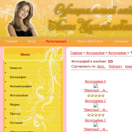
Главная
Вход
Регистрация
Группа Вконтакте
Голосуем
Главная
»
Фотоальбом
»
Фотографии
» "
Меню
Фотографий в альбоме
:
115
Сортировать по
:
Дате
·
Рейтингу
·
Ком
Новости
Биография
Фотография 5
Фильмография
"Маргоша" - ф...
Фотоальбом
Фотография 2
Медиа
"Маргоша" - ф...
Пресса
Фотография 1
Гостевая
"Маргоша" - ф...
Обрантная связь