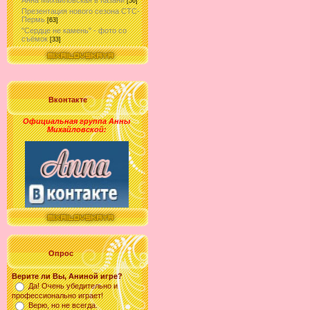
Анна Михайловская в Казани
[56]
Презентация нового сезона СТС-
Пермь
[63]
"Сердце не камень" - фото со
съёмок
[33]
Вконтакте
Официальная группа Анны
Михайловской
:
Опрос
Верите ли Вы, Аниной игре?
Да! Очень убедительно и
профессионально играет!
Верю, но не всегда.