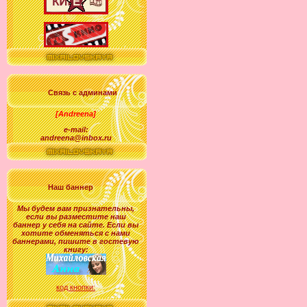
Связь с админами
[Andreena]
e-mail:
andreena@inbox.ru
Наш баннер
Мы будем вам признательны,
если вы разместите наш
баннер у себя на сайте. Если вы
хотите обменяться с нами
баннерами, пишите в гостевую
книгу:
код кнопки: