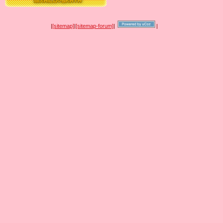
|
[sitemap]
|
[sitemap-forum]
|
|