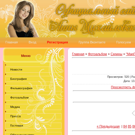
Главная
Вход
Регистрация
Группа Вконтакте
Голосуем
Главная
»
Фотоальбом
»
Скрины
»
"Мар
Меню
Новости
Просмотров
: 520 |
Ра
Биография
Дата
: 13
Просмотреть ф
Фильмография
Фотоальбом
Медиа
Пресса
Гостевая
« Предыдущая
|
84
85
8
Обрантная связь