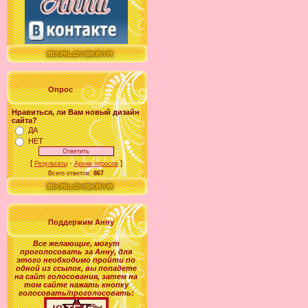
Опрос
Нравиться, ли Вам новый дизайн
сайта?
ДА
НЕТ
[
·
]
Результаты
Архив опросов
Всего ответов:
867
Поддержим Анну
Все желающие
,
могут
проголосовать за
Анну
, для
этого необходимо пройти по
одной из ссылок, вы попадете
на сайт голосования, затем на
том сайте нажать кнопку
голосовать/проголосовать: