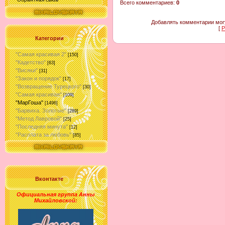
Всего комментариев
:
0
Добавлять комментарии могу
[
Р
Категории
"Самая красивая 2"
[150]
"Кадетство"
[63]
"Висяки"
[31]
"Закон и порядок"
[17]
"Возвращение Турецкого"
[30]
"Самая красивая"
[109]
"МарГоша"
[1496]
"Барвиха. Золотые"
[289]
"Метод Лавровой"
[25]
"Последняя минута"
[12]
"Расплата за любовь"
[85]
Вконтакте
Официальная группа Анны
Михайловской
: