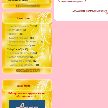
Всего комментариев
:
0
Добавлять комментарии могу
[
Р
Категории
"Самая красивая 2"
[150]
"Кадетство"
[63]
"Висяки"
[31]
"Закон и порядок"
[17]
"Возвращение Турецкого"
[30]
"Самая красивая"
[109]
"МарГоша"
[1496]
"Барвиха. Золотые"
[289]
"Метод Лавровой"
[25]
"Последняя минута"
[12]
"Расплата за любовь"
[85]
Вконтакте
Официальная группа Анны
Михайловской
: