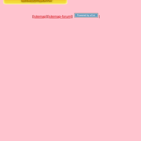
|
[sitemap]
|
[sitemap-forum]
|
|