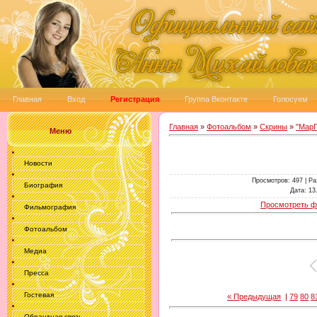
Главная
Вход
Регистрация
Группа Вконтакте
Голосуем
Главная
»
Фотоальбом
»
Скрины
»
"Мар
Меню
Новости
Просмотров
: 497 |
Ра
Биография
Дата
: 13
Просмотреть ф
Фильмография
Фотоальбом
Медиа
Пресса
Гостевая
« Предыдущая
|
79
80
8
Обрантная связь