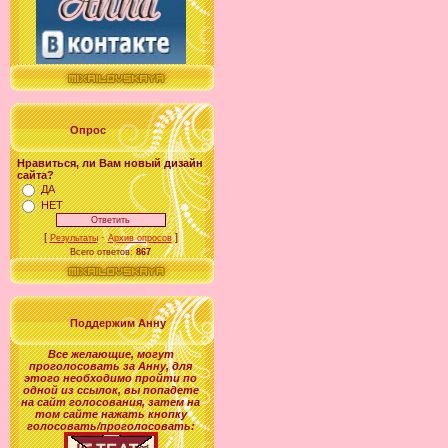
Опрос
Нравиться, ли Вам новый дизайн
сайта?
ДА
НЕТ
[
·
]
Результаты
Архив опросов
Всего ответов:
867
Поддержим Анну
Все желающие
,
могут
проголосовать за
Анну
, для
этого необходимо пройти по
одной из ссылок, вы попадете
на сайт голосования, затем на
том сайте нажать кнопку
голосовать/проголосовать: