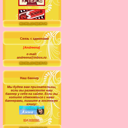
Связь с админами
[Andreena]
e-mail:
andreena@inbox.ru
Наш баннер
Мы будем вам признательны,
если вы разместите наш
баннер у себя на сайте. Если вы
хотите обменяться с нами
баннерами, пишите в гостевую
книгу:
код кнопки: