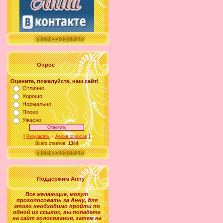
Опрос
Оцените, пожалуйста, наш сайт!
Отлично
Хорошо
Нормально
Плохо
Ужасно
[
·
]
Результаты
Архив опросов
Всего ответов:
1344
Поддержим Анну
Все желающие
,
могут
проголосовать за
Анну
, для
этого необходимо пройти по
одной из ссылок, вы попадете
на сайт голосования, затем на