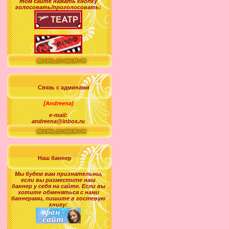
том сайте нажать кнопку
голосовать/проголосовать:
Связь с админами
[Andreena]
e-mail:
andreena@inbox.ru
Наш баннер
Мы будем вам признательны,
если вы разместите наш
баннер у себя на сайте. Если вы
хотите обменяться с нами
баннерами, пишите в гостевую
книгу: