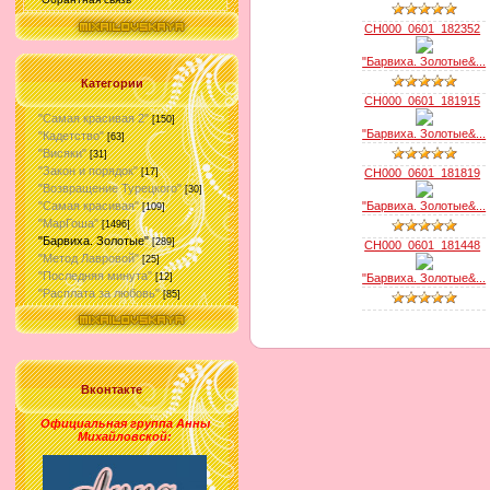
CH000_0601_182352
"Барвиха. Золотые&...
Категории
CH000_0601_181915
"Самая красивая 2"
[150]
"Барвиха. Золотые&...
"Кадетство"
[63]
"Висяки"
[31]
"Закон и порядок"
CH000_0601_181819
[17]
"Возвращение Турецкого"
[30]
"Барвиха. Золотые&...
"Самая красивая"
[109]
"МарГоша"
[1496]
"Барвиха. Золотые"
[289]
CH000_0601_181448
"Метод Лавровой"
[25]
"Последняя минута"
"Барвиха. Золотые&...
[12]
"Расплата за любовь"
[85]
Вконтакте
Официальная группа Анны
Михайловской
: