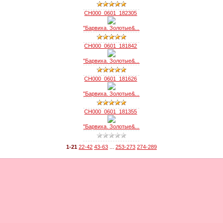
CH000_0601_182305
"Барвиха. Золотые&...
CH000_0601_181842
"Барвиха. Золотые&...
CH000_0601_181626
"Барвиха. Золотые&...
CH000_0601_181355
"Барвиха. Золотые&...
1-21
22-42
43-63
...
253-273
274-289