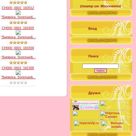
(
театр им. Моссовета
)
CH000_0601_182012
"Барвиха. Золотые&...
CH000_0601_181825
Вход
"Барвиха. Золотые&...
CH000_0601_181559
Поиск
"Барвиха. Золотые&...
CH000_0601_181305
"Барвиха. Золотые&...
Друзья