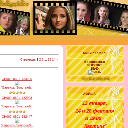
Мини профиль
Страницы
:
1
2
3
...
13
14
»
Воскресенье
09.08.2026
15:40
CH000_0601_183106
"Барвиха. Золотые&...
АФИША
CH000_0601_182908
1
3 января
,
"Барвиха. Золотые&...
14 и 28 февраля
CH000_0601_182447
в
1
9
.00 -
"
Кастинг
"
"Барвиха. Золотые&...