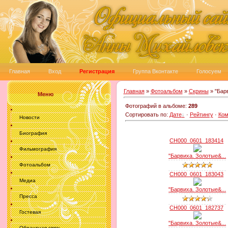
Главная
Вход
Регистрация
Группа Вконтакте
Голосуем
Главная
»
Фотоальбом
»
Скрины
» "Бар
Меню
Фотографий в альбоме
:
289
Сортировать по
:
Дате
·
Рейтингу
·
Ком
Новости
Биография
CH000_0601_183414
Фильмография
"Барвиха. Золотые&...
Фотоальбом
CH000_0601_183043
Медиа
"Барвиха. Золотые&...
Пресса
CH000_0601_182737
Гостевая
"Барвиха. Золотые&...
Обрантная связь