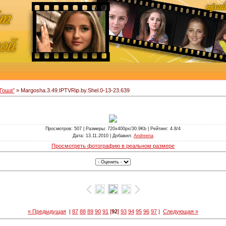
Гоша"
» Margosha.3.49.IPTVRip.by.Shel.0-13-23.639
Просмотров
: 507 |
Размеры
: 720x400px/30.9Kb |
Рейтинг
: 4.8/4
Дата
: 13.11.2010 |
Добавил
:
Andreena
Просмотреть фотографию в реальном размере
« Предыдущая
|
87
88
89
90
91
[
92
]
93
94
95
96
97
|
Следующая »