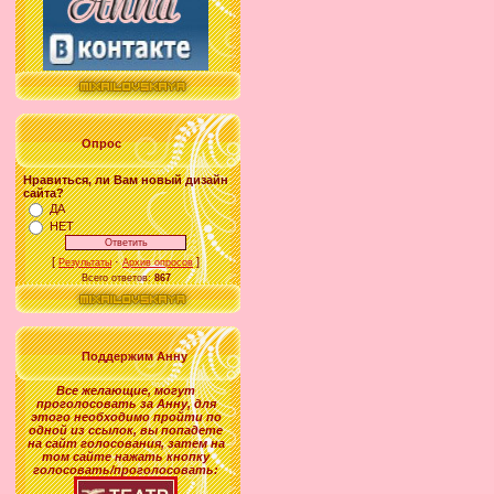
Опрос
Нравиться, ли Вам новый дизайн
сайта?
ДА
НЕТ
[
·
]
Результаты
Архив опросов
Всего ответов:
867
Поддержим Анну
Все желающие
,
могут
проголосовать за
Анну
, для
этого необходимо пройти по
одной из ссылок, вы попадете
на сайт голосования, затем на
том сайте нажать кнопку
голосовать/проголосовать: