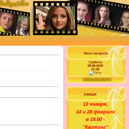
Мини профиль
Суббота
08.08.2026
21:28
АФИША
1
3 января
,
14 и 28 февраля
в
1
9
.00 -
"
Кастинг
"