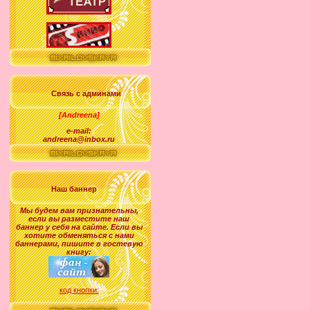
Связь с админами
[Andreena]
e-mail:
andreena@inbox.ru
Наш баннер
Мы будем вам признательны,
если вы разместите наш
баннер у себя на сайте. Если вы
хотите обменяться с нами
баннерами, пишите в гостевую
книгу:
код кнопки: