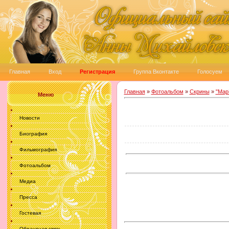
Главная
Вход
Регистрация
Группа Вконтакте
Голосуем
Главная
»
Фотоальбом
»
Скрины
»
"Мар
Меню
Новости
Биография
Фильмография
Фотоальбом
Медиа
Пресса
Гостевая
Обрантная связь