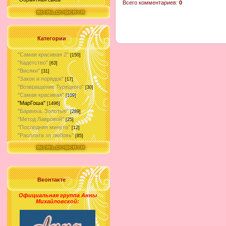
Всего комментариев
:
0
Категории
"Самая красивая 2"
[150]
"Кадетство"
[63]
"Висяки"
[31]
"Закон и порядок"
[17]
"Возвращение Турецкого"
[30]
"Самая красивая"
[109]
"МарГоша"
[1496]
"Барвиха. Золотые"
[289]
"Метод Лавровой"
[25]
"Последняя минута"
[12]
"Расплата за любовь"
[85]
Вконтакте
Официальная группа Анны
Михайловской
: