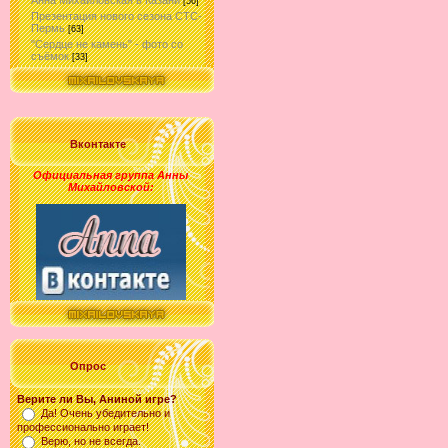
Анна Михайловская в Казани
[56]
Презентация нового сезона СТС-
Пермь
[63]
"Сердце не камень" - фото со
съёмок
[33]
Вконтакте
Официальная группа Анны
Михайловской
:
Опрос
Верите ли Вы, Аниной игре?
Да! Очень убедительно и
профессионально играет!
Верю, но не всегда.