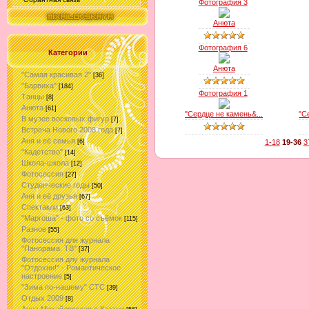
Фотография 3
Анюта
Фотография 6
Категории
Анюта
"Самая красивая 2"
[36]
"Барвиха"
[184]
Фотография 1
Танцы
[8]
Анюта
[61]
"Сердце не камень&...
"С
В музее восковых фигур
[7]
Встреча Нового 2008 года
[7]
Аня и её семья
1-18
19-36
3
[6]
"Кадетство"
[14]
Школа-школа
[12]
Фотосессия
[27]
Студенческие годы
[50]
Аня и её друзья
[67]
Спектакли
[63]
"Маргоша" - фото со съёмок
[115]
Разное
[55]
Фотосессия для журнала
"Панорама. ТВ"
[37]
Фотосессия длу журнала
"Отдохни!" - Романтическое
настроение
[5]
"Зима по-нашему" СТС
[39]
Отдых 2009
[8]