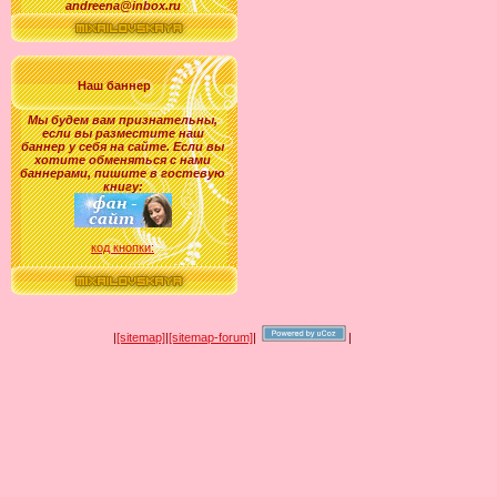
andreena@inbox.ru
Наш баннер
Мы будем вам признательны,
если вы разместите наш
баннер у себя на сайте. Если вы
хотите обменяться с нами
баннерами, пишите в гостевую
книгу:
код кнопки:
|
[sitemap]
|
[sitemap-forum]
|
|