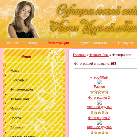
Главная
Вход
Регистрация
Группа Вконтакте
Голосуем
Главная
»
Фотоальбом
» Фотографии
Меню
Фотографий в разделе
:
953
Новости
y_ebc4f0a9
Биография
Разное
Фильмография
Фотография 2
Фотоальбом
Аня и её друзья
Медиа
Фотография 2
Пресса
Аня и её друзья
Гостевая
Обрантная связь