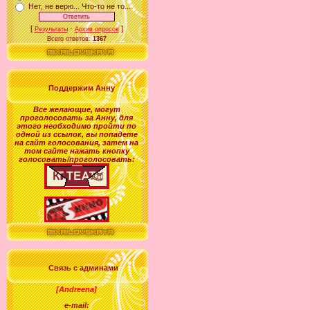
Нет, не верю... Что-то не то...
[
·
]
Результаты
Архив опросов
Всего ответов:
1367
Поддержим Анну
Все желающие
,
могут
проголосовать за
Анну
, для
этого необходимо пройти по
одной из ссылок, вы попадете
на сайт голосования, затем на
том сайте нажать кнопку
голосовать/проголосовать:
Связь с админами
[Andreena]
e-mail: