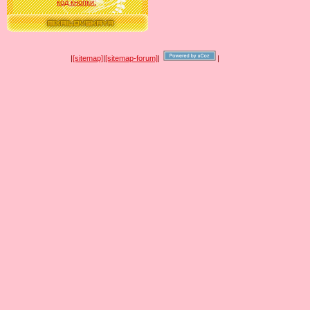
код кнопки:
|
[sitemap]
|
[sitemap-forum]
|
|