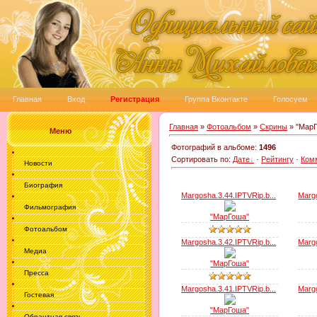
Главная
Вход
Регистрация
Группа Вконтакте
Голосуем
Главная
»
Фотоальбом
»
Скрины
» "Мар
Меню
Фотографий в альбоме
:
1496
Сортировать по
:
Дате
·
Рейтингу
·
Ком
Новости
Биография
Margosha.3.44.IPTVRip.b...
Margo
Фильмография
"МарГоша"
Фотоальбом
Margosha.3.42.IPTVRip.b...
Margo
Медиа
"МарГоша"
Пресса
Margosha.3.41.IPTVRip.b...
Margo
Гостевая
"МарГоша"
Обрантная связь