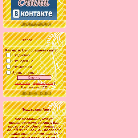
Опрос
Как часто Вы посещаете сайт?
Ежедневно
Еженедельно
Ежемесячно
Здесь впервые
[
·
]
Результаты
Архив опросов
Всего ответов:
1020
Поддержим Анну
Все желающие
,
могут
проголосовать за
Анну
, для
этого необходимо пройти по
одной из ссылок, вы попадете
на сайт голосования, затем на
том сайте нажать кнопку