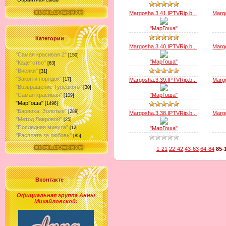
Margosha.3.41.IPTVRip.b...
Margo
"МарГоша"
Категории
Margosha.3.40.IPTVRip.b...
Margo
"Самая красивая 2"
[150]
"МарГоша"
"Кадетство"
[63]
"Висяки"
[31]
"Закон и порядок"
Margosha.3.39.IPTVRip.b...
Margo
[17]
"Возвращение Турецкого"
[30]
"МарГоша"
"Самая красивая"
[109]
"МарГоша"
[1496]
"Барвиха. Золотые"
[289]
Margosha.3.38.IPTVRip.b...
Margo
"Метод Лавровой"
[25]
"Последняя минута"
"МарГоша"
[12]
"Расплата за любовь"
[85]
1-21
22-42
43-63
64-84
85-
Вконтакте
Официальная группа Анны
Михайловской
: