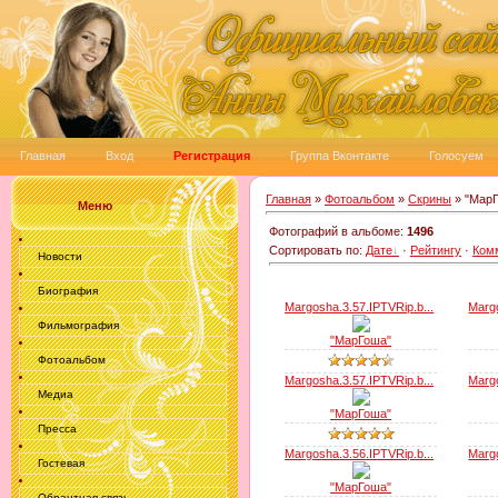
Главная
Вход
Регистрация
Группа Вконтакте
Голосуем
Главная
»
Фотоальбом
»
Скрины
» "Мар
Меню
Фотографий в альбоме
:
1496
Сортировать по
:
Дате
·
Рейтингу
·
Ком
Новости
Биография
Margosha.3.57.IPTVRip.b...
Margo
Фильмография
"МарГоша"
Фотоальбом
Margosha.3.57.IPTVRip.b...
Margo
Медиа
"МарГоша"
Пресса
Margosha.3.56.IPTVRip.b...
Margo
Гостевая
"МарГоша"
Обрантная связь