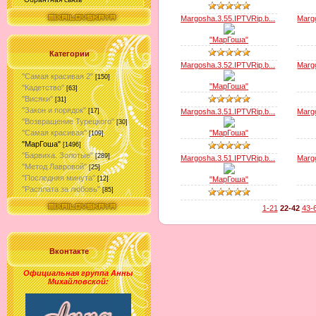
Margosha.3.55.IPTVRip.b...
Margo
"МарГоша"
Категории
Margosha.3.52.IPTVRip.b...
Margo
"Самая красивая 2"
[150]
"МарГоша"
"Кадетство"
[63]
"Висяки"
[31]
"Закон и порядок"
Margosha.3.51.IPTVRip.b...
Margo
[17]
"Возвращение Турецкого"
[30]
"МарГоша"
"Самая красивая"
[109]
"МарГоша"
[1496]
"Барвиха. Золотые"
[289]
Margosha.3.51.IPTVRip.b...
Margo
"Метод Лавровой"
[25]
"Последняя минута"
"МарГоша"
[12]
"Расплата за любовь"
[85]
1-21
22-42
43-
Вконтакте
Официальная группа Анны
Михайловской
: