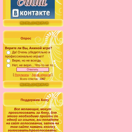
Опрос
Верите ли Вы, Аниной игре?
Да! Очень убедительно и
профессионально играет!
Верю, но не всегда.
Нет, не верю... Что-то не то...
[
·
]
Результаты
Архив опросов
Всего ответов:
1367
Поддержим Анну
Все желающие
,
могут
проголосовать за
Анну
, для
этого необходимо пройти по
одной из ссылок, вы попадете
на сайт голосования, затем на
том сайте нажать кнопку
голосовать/проголосовать: