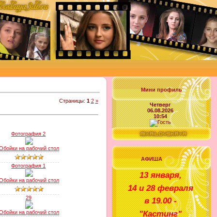
Мини профиль
Страницы
:
1
2
»
Четверг
06.08.2026
10:54
Фотография 2
Обойки на рабочий стол
АФИША
Фотография 1
1
3 января
,
Обойки на рабочий стол
14 и 28 февраля
29
в
1
9
.00 -
"
Кастинг
"
Обойки на рабочий стол