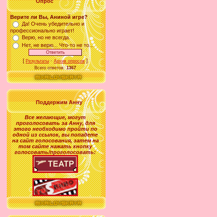
Опрос
Верите ли Вы, Аниной игре?
Да! Очень убедительно и
профессионально играет!
Верю, но не всегда.
Нет, не верю... Что-то не то...
[
·
]
Результаты
Архив опросов
Всего ответов:
1367
Поддержим Анну
Все желающие
,
могут
проголосовать за
Анну
, для
этого необходимо пройти по
одной из ссылок, вы попадете
на сайт голосования, затем на
том сайте нажать кнопку
голосовать/проголосовать: