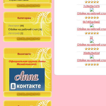
7c0fe09e7d76
Обойки на рабочий сто
Категории
6b7d65ac8ad2
Аватарки
[66]
Обойки на рабочий сто
Обойки на рабочий стол
[38]
Автограф
[1]
10
Обойки на рабочий сто
35b8b28e81bf
Вконтакте
Обойки на рабочий сто
Официальная группа Анны
Михайловской
: