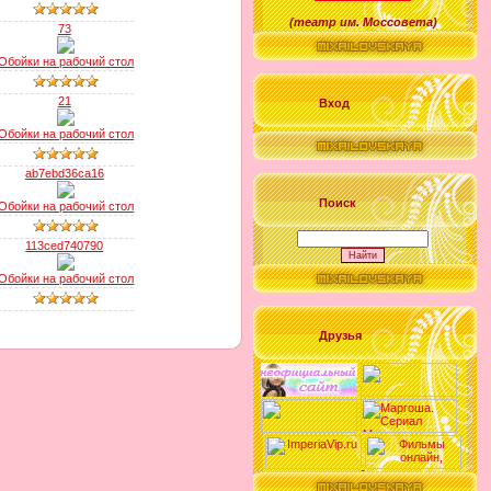
(
театр им. Моссовета
)
73
Обойки на рабочий стол
21
Вход
Обойки на рабочий стол
ab7ebd36ca16
Поиск
Обойки на рабочий стол
113ced740790
Обойки на рабочий стол
Друзья