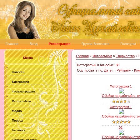
Главная
Вход
Регистрация
Группа Вконтакте
Голосуем
Главная
»
Фотоальбом
»
Творчество
» О
Меню
Фотографий в альбоме
:
38
Сортировать по
:
Дате
·
Рейтингу
·
Ком
Новости
Биография
Фотография 1
Фильмография
Обойки на рабочий сто
Фотоальбом
Фотография 1
Медиа
Обойки на рабочий сто
Пресса
02
Гостевая
Обойки на рабочий сто
Обрантная связь