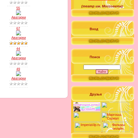
(
театр им. Моссовета
)
55
Аватарки
67
Вход
Аватарки
44
Поиск
Аватарки
49
Аватарки
Друзья