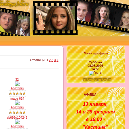
Мини профиль
Страницы
:
1
2
3
4
»
Суббота
08.08.2026
14:53
32
Аватарки
АФИША
Image 614
1
3 января
,
Аватарки
14 и 28 февраля
ab695c104243
в
1
9
.00 -
"
Кастинг
"
Аватарки