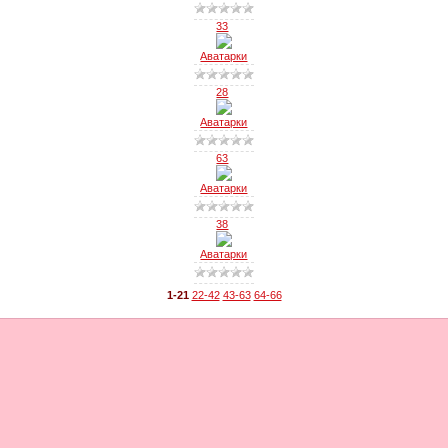
33
Аватарки
28
Аватарки
63
Аватарки
38
Аватарки
1-21
22-42
43-63
64-66