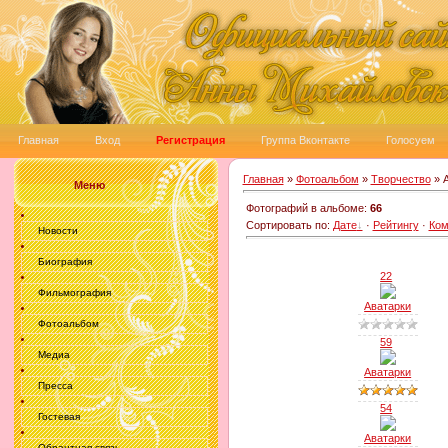
Главная
Вход
Регистрация
Группа Вконтакте
Голосуем
Главная
»
Фотоальбом
»
Творчество
» 
Меню
Фотографий в альбоме
:
66
Сортировать по
:
Дате
·
Рейтингу
·
Ком
Новости
Биография
22
Фильмография
Аватарки
Фотоальбом
59
Медиа
Аватарки
Пресса
54
Гостевая
Аватарки
Обрантная связь