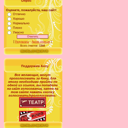
Опрос
Оцените, пожалуйста, наш сайт!
Отлично
Хорошо
Нормально
Плохо
Ужасно
[
·
]
Результаты
Архив опросов
Всего ответов:
1344
Поддержим Анну
Все желающие
,
могут
проголосовать за
Анну
, для
этого необходимо пройти по
одной из ссылок, вы попадете
на сайт голосования, затем на
том сайте нажать кнопку
голосовать/проголосовать: