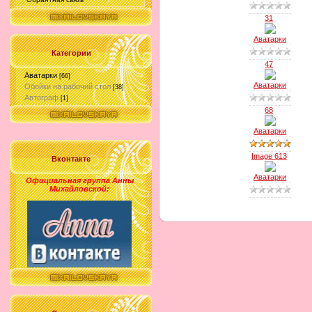
31
Аватарки
Категории
47
Аватарки
[66]
Аватарки
Обойки на рабочий стол
[38]
Автограф
[1]
68
Аватарки
Image 613
Вконтакте
Аватарки
Официальная группа Анны
Михайловской
: