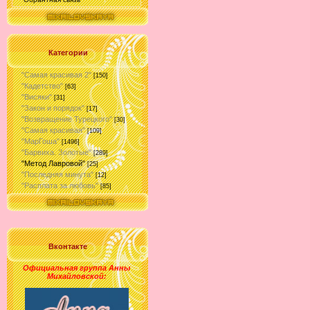
Категории
"Самая красивая 2"
[150]
"Кадетство"
[63]
"Висяки"
[31]
"Закон и порядок"
[17]
"Возвращение Турецкого"
[30]
"Самая красивая"
[109]
"МарГоша"
[1496]
"Барвиха. Золотые"
[289]
"Метод Лавровой"
[25]
"Последняя минута"
[12]
"Расплата за любовь"
[85]
Вконтакте
Официальная группа Анны
Михайловской
: