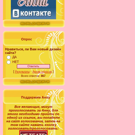
Опрос
Нравиться, ли Вам новый дизайн
сайта?
ДА
НЕТ
[
·
]
Результаты
Архив опросов
Всего ответов:
867
Поддержим Анну
Все желающие
,
могут
проголосовать за
Анну
, для
этого необходимо пройти по
одной из ссылок, вы попадете
на сайт голосования, затем на
том сайте нажать кнопку
голосовать/проголосовать: