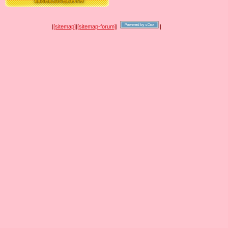
|
[sitemap]
|
[sitemap-forum]
|
|