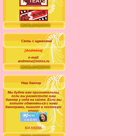
Связь с админами
[Andreena]
e-mail:
andreena@inbox.ru
Наш баннер
Мы будем вам признательны,
если вы разместите наш
баннер у себя на сайте. Если вы
хотите обменяться с нами
баннерами, пишите в гостевую
книгу:
код кнопки: