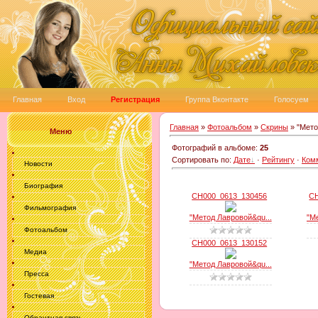
Главная
Вход
Регистрация
Группа Вконтакте
Голосуем
Главная
»
Фотоальбом
»
Скрины
» "Мето
Меню
Фотографий в альбоме
:
25
Сортировать по
:
Дате
·
Рейтингу
·
Ком
Новости
Биография
CH000_0613_130456
CH
Фильмография
"Метод Лавровой&qu...
"М
Фотоальбом
CH000_0613_130152
Медиа
"Метод Лавровой&qu...
Пресса
Гостевая
Обрантная связь