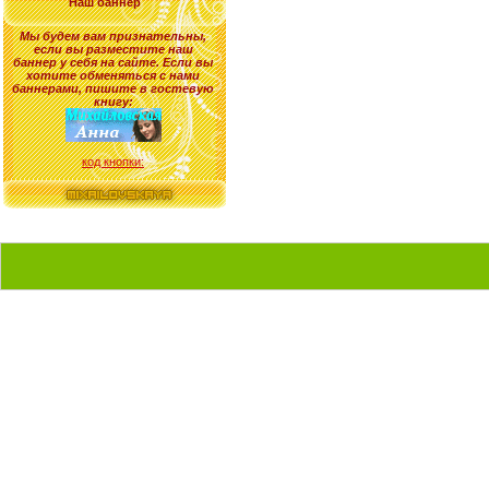
Наш баннер
Мы будем вам признательны,
если вы разместите наш
баннер у себя на сайте. Если вы
хотите обменяться с нами
баннерами, пишите в гостевую
книгу:
код кнопки: