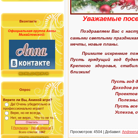
Уважаемые посе
Вконтакте
Поздравляем Вас с нас
Официальная группа Анны
Михайловской
:
самыми светлыми праздникам
мечты, новые планы.
Примите искренние пожела
Пусть грядущий год буде
Крепкого здоровья, стаб
близким!
Пусть год д
Доходов ро
Опрос
Проектов
Полезных
Верите ли Вы, Аниной игре?
Да! Очень убедительно и
Пусть все
профессионально играет!
Успехов, 
Верю, но не всегда.
Нет, не верю... Что-то не то...
[
·
]
Результаты
Архив опросов
Просмотров: 4504 | Добавил:
Andreen
Всего ответов:
1367