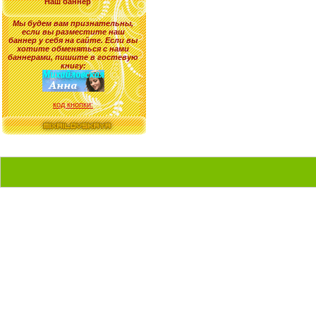
Наш баннер
Мы будем вам признательны,
если вы разместите наш
баннер у себя на сайте. Если вы
хотите обменяться с нами
баннерами, пишите в гостевую
книгу:
код кнопки: