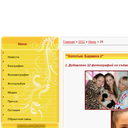
Главная
»
2011
»
Июнь
»
29
Меню
"Золотые. Барвиха 2"
Новости
1
.
Добавлено 12 фотографи
й
с
о съём
Биография
Фильмография
Фотоальбом
Медиа
Пресса
Гостевая
Обрантная связь