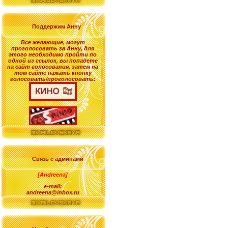
Поддержим Анну
Все желающие
,
могут
проголосовать за
Анну
, для
этого необходимо пройти по
одной из ссылок, вы попадете
на сайт голосования, затем на
том сайте нажать кнопку
голосовать/проголосовать:
Связь с админами
[Andreena]
e-mail:
andreena@inbox.ru