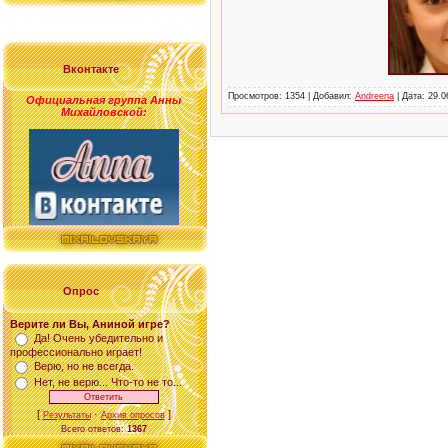
Вконтакте
Просмотров: 1354 | Добавил:
Andreena
| Дата:
29.0
Официальная группа Анны
Михайловской
:
Опрос
Верите ли Вы, Аниной игре?
Да! Очень убедительно и
профессионально играет!
Верю, но не всегда.
Нет, не верю... Что-то не то...
[
·
]
Результаты
Архив опросов
Всего ответов:
1367