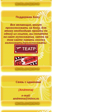
Поддержим Анну
Все желающие
,
могут
проголосовать за
Анну
, для
этого необходимо пройти по
одной из ссылок, вы попадете
на сайт голосования, затем на
том сайте нажать кнопку
голосовать/проголосовать:
Связь с админами
[Andreena]
e-mail:
andreena@inbox.ru