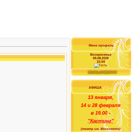
Мини профиль
Воскресенье
09.08.2026
15:04
АФИША
1
3 января
,
14 и 28 февраля
в
1
9
.00 -
"
Кастинг
"
(
театр им. Моссовета
)