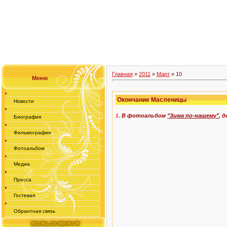
Главная
»
2011
»
Март
»
10
Меню
Окончание Масленицы
Новости
В фотоальбом
"Зима по-нашему"
, 
1
.
Биография
Фильмография
Фотоальбом
Медиа
Пресса
Гостевая
Обрантная связь