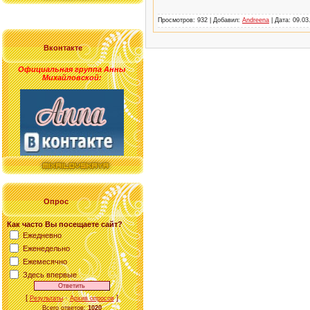
Просмотров: 932 | Добавил:
Andreena
| Дата:
09.03
Вконтакте
Официальная группа Анны
Михайловской
:
Опрос
Как часто Вы посещаете сайт?
Ежедневно
Еженедельно
Ежемесячно
Здесь впервые
[
·
]
Результаты
Архив опросов
Всего ответов:
1020