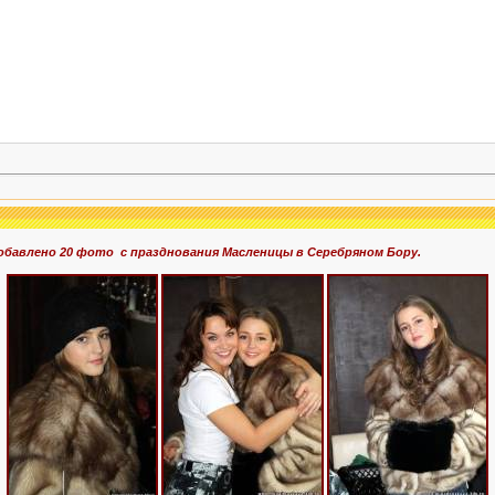
добавлено 20 фото
с пр
азднования Масленицы в Серебряном Бору.