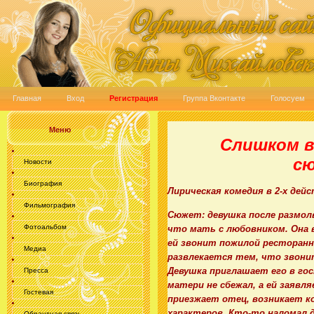
Главная
Вход
Регистрация
Группа Вконтакте
Голосуем
Меню
Слишком в
сю
Новости
Биография
Лирическая комедия
в 2-х дей
Фильмография
Сюжет: девушка после размол
Фотоальбом
что мать с любовником. Она 
ей звонит пожилой ресторанн
Медиа
развлекается тем, что звони
Девушка приглашает его в го
Пресса
матери не сбежал, а ей заявля
Гостевая
приезжает отец, возникает 
характеров. Кто-то наломал д
Обрантная связь