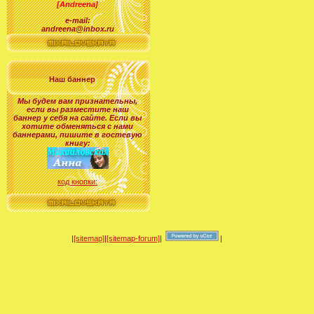
[Andreena]
e-mail:
andreena@inbox.ru
Наш баннер
Мы будем вам признательны,
если вы разместите наш
баннер у себя на сайте. Если вы
хотите обменяться с нами
баннерами, пишите в гостевую
книгу:
код кнопки:
|
[sitemap]
|
[sitemap-forum]
|
|