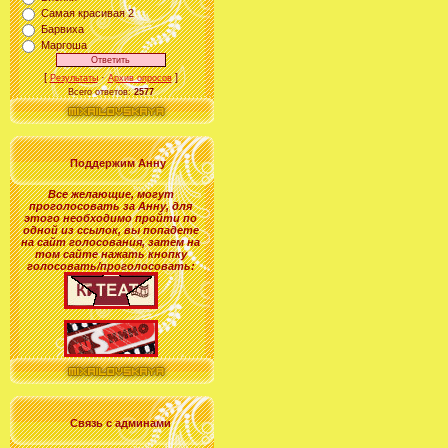
Самая красивая 2
Барвиха
Маргоша
[
·
]
Результаты
Архив опросов
Всего ответов:
2577
Поддержим Анну
Все желающие
,
могут
проголосовать за
Анну
, для
этого необходимо пройти по
одной из ссылок, вы попадете
на сайт голосования, затем на
том сайте нажать кнопку
голосовать/проголосовать:
Связь с админами